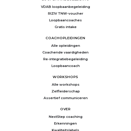
VDAB loopbaanbegeleiding
RIZIV TNW-voucher
Loopbaancoaches
Gratis intake
COACHOPLEIDINGEN
Alle opleidingen
Coachende vaardigheden
Re-integratiebegeleiding
Loopbaancoach
WORKSHOPS
Alle workshops
Zelfleiderschap
Assertief communiceren
OVER
NextStep coaching
Erkenningen
Kwaliteitslabels