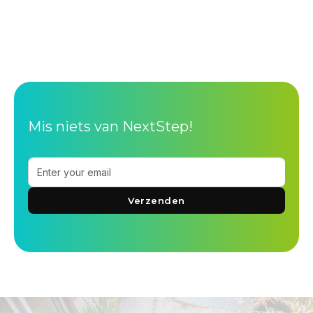
''Het traject bevat heel veel concrete methodieken
waarmee je direct aan de slag kan als coach.''
Mis niets van NextStep!