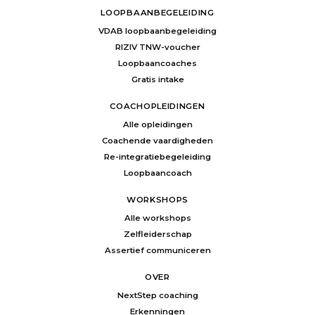
LOOPBAANBEGELEIDING
VDAB loopbaanbegeleiding
RIZIV TNW-voucher
Loopbaancoaches
Gratis intake
COACHOPLEIDINGEN
Alle opleidingen
Coachende vaardigheden
Re-integratiebegeleiding
Loopbaancoach
WORKSHOPS
Alle workshops
Zelfleiderschap
Assertief communiceren
OVER
NextStep coaching
Erkenningen