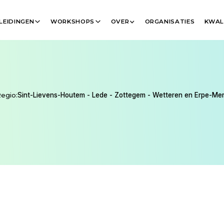
LEIDINGEN
WORKSHOPS
ORGANISATIES
KWAL
OVER
COACH
egio:
Sint-Lievens-Houtem - Lede - Zottegem - Wetteren en Erpe-Me
t is een voelend wezen, geen machine"
coach met behulp van paarden (equicoach) binnen Loopbaangeluk