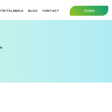
Gratis
ITEITSLABELS
BLOG
CONTACT
Afspraak
Maak
afspraak
re