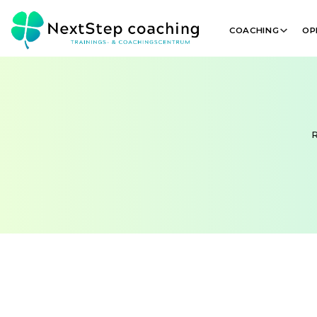
COACHING
OP
R
OVER
ANNELORE LAUWEREYS
"Je lichaam is het paard dat je geest berijdt, he
Als loopbaan-, HSP- , virtues-, burn – out en 